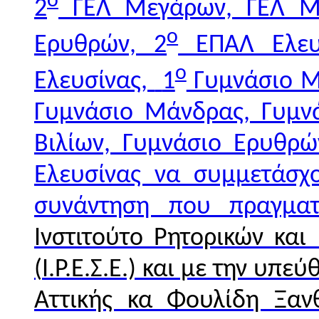
ο
2
ΓΕΛ Μεγάρων, ΓΕΛ Μά
ο
Ερυθρών, 2
ΕΠΑΛ Ελευσ
ο
Ελευσίνα
ς,
1
Γυμνάσιο Μ
Γυμνάσιο Μάνδρας, Γυμνά
Βιλίων, Γυμνάσιο Ερυθρώ
Ελευσίνας να συμμετάσ
συνάντηση που πραγματ
Ινστιτούτο Ρητορικών κα
(
Ι.Ρ.Ε.Σ.Ε.)
και με την υπεύ
Αττικής κα Φουλίδη Ξαν