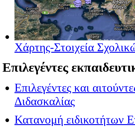
Χάρτης-Στοιχεία Σχολι
Επιλεγέντες εκπαιδευτι
Επιλεγέντες και αιτούντε
Διδασκαλίας
Κατανομή ειδικοτήτων Ε